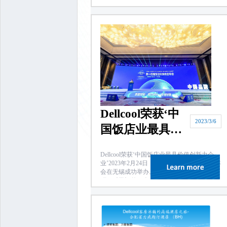
见》（国发【2022】18号）、推动经济社会
发展绿色低碳转型、培育相关产业快速成长,
在2022年度评选活动基础上，青岛市市南区
开展了2023年“小金花”企业（绿色低碳方...
Dellcool荣获‘中
2023/3/6
国饭店业最具价
值创新力企业’
Dellcool荣获‘中国饭店业最具价值创新力企
业’2023年2月24日，第十四届饭店采购供应年
会在无锡成功举办。通过组委会前期严谨调
研、科学评估，会上将“中国饭店业最具价值
创新力企业”奖项颁发给Dellcool（德而酷），
以表彰其酒店客房冰箱在过往20年服务高端
酒店项目中的卓越表现。 Dellcool（德而酷）
专业研发、生产...