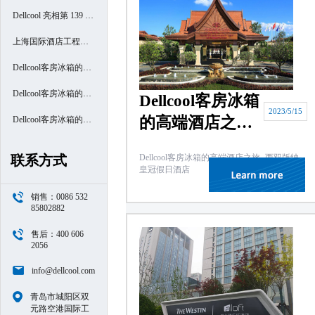
Dellcool 亮相第 139 届
广交会
上海国际酒店工程设
计与用品博览会
Dellcool客房冰箱的高
端酒店之旅- 厦门南洋
Dellcool客房冰箱的高
Dellcool客房冰箱
2023/5/15
的高端酒店之旅-
万怡酒店
端酒店之旅- 西安高新
Dellcool客房冰箱的高
西双版纳皇冠假
区万豪酒店
端酒店之旅- 苏州阳澄
Dellcool客房冰箱的高端酒店之旅- 西双版纳
联系方式
日酒店
皇冠假日酒店
半岛喜来登酒店
销售：0086 532
85802882
售后：400 606
2056
info@dellcool.com
青岛市城阳区双
元路空港国际工