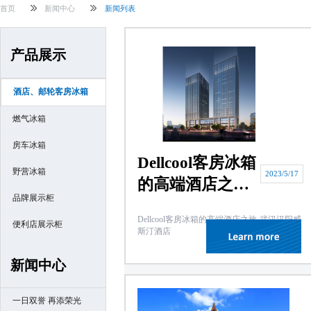
首页
新闻中心
新闻列表
产品展示
酒店、邮轮客房冰箱
燃气冰箱
房车冰箱
Dellcool客房冰箱
野营冰箱
2023/5/17
的高端酒店之旅-
品牌展示柜
武汉汉阳威斯汀
Dellcool客房冰箱的高端酒店之旅-武汉汉阳威
酒店
便利店展示柜
斯汀酒店
新闻中心
一日双誉 再添荣光