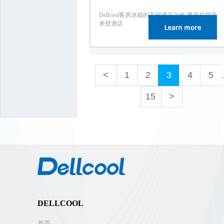
重庆福朋喜来登
Dellcool客房冰箱的高端酒店之旅-重庆福朋喜
酒店
来登酒店
<
1
2
3
4
5
.
15
>
DELLCOOL
首页