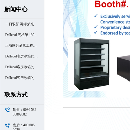
新闻中心
一日双誉 再添荣光
Dellcool 亮相第 139 届
广交会
上海国际酒店工程设
计与用品博览会
Dellcool客房冰箱的高
端酒店之旅- 厦门南洋
Dellcool客房冰箱的高
万怡酒店
端酒店之旅- 西安高新
Dellcool客房冰箱的高
区万豪酒店
端酒店之旅- 苏州阳澄
联系方式
半岛喜来登酒店
销售：0086 532
85802882
售后：400 606
2056