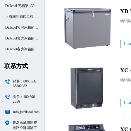
Dellcool 亮相第 139 届
XD-
广交会
上海国际酒店工程设
计与用品博览会
Dellcool客房冰箱的高
端酒店之旅- 厦门南洋
Dellcool客房冰箱的高
Lea
万怡酒店
端酒店之旅- 西安高新
Dellcool客房冰箱的高
区万豪酒店
端酒店之旅- 苏州阳澄
联系方式
XC-
半岛喜来登酒店
销售：0086 532
85802882
售后：400 606
2056
Lea
info@dellcool.com
青岛市城阳区双
元路空港国际工
XC-