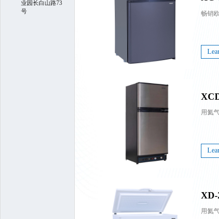
业园长白山路73
号
Lea
XCD
Lea
XD-