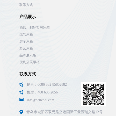
联系方式
产品展示
酒店、邮轮客房冰箱
燃气冰箱
房车冰箱
野营冰箱
品牌展示柜
便利店展示柜
联系方式
销售：0086 532 85802882
售后：400 606 2056
info@dellcool.com
青岛市城阳区双元路空港国际工业园瑞文路12号