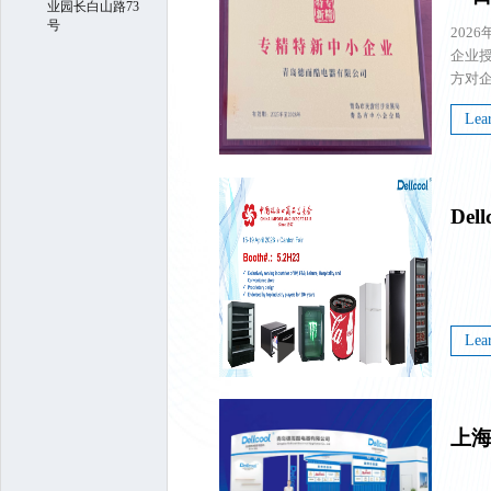
业园长白山路73
号
202
企业
方对
专精特
Lea
业大赛
Del
广
Lea
上
与