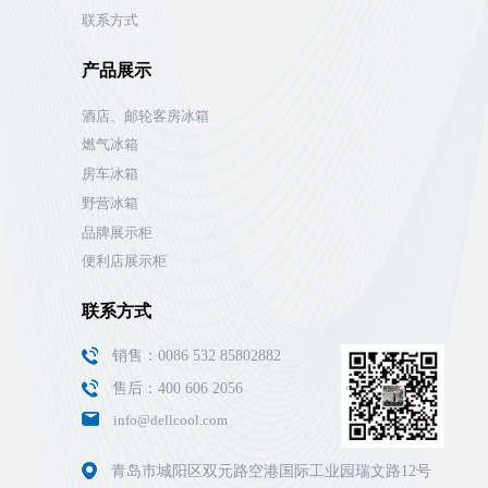
联系方式
产品展示
酒店、邮轮客房冰箱
燃气冰箱
房车冰箱
野营冰箱
品牌展示柜
便利店展示柜
联系方式
销售：0086 532 85802882
售后：400 606 2056
info@dellcool.com
青岛市城阳区双元路空港国际工业园瑞文路12号