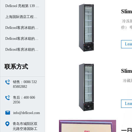
Dellcool 亮相第 139 届
Sli
广交会
上海国际酒店工程设
 冷冻
计与用品博览会
Dellcool客房冰箱的高
端酒店之旅- 厦门南洋
Dellcool客房冰箱的高
Lea
万怡酒店
端酒店之旅- 西安高新
Dellcool客房冰箱的高
区万豪酒店
端酒店之旅- 苏州阳澄
联系方式
Sli
半岛喜来登酒店
销售：0086 532
85802882
售后：400 606
2056
Lea
info@dellcool.com
青岛市城阳区双
元路空港国际工
一日