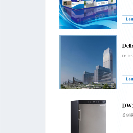
Lea
De
端酒
Dellco
万
Lea
DW