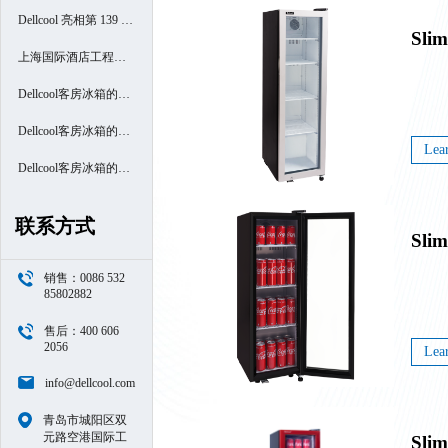
Dellcool 亮相第 139 届
Slim
广交会
上海国际酒店工程设
计与用品博览会
Dellcool客房冰箱的高
端酒店之旅- 厦门南洋
Dellcool客房冰箱的高
Lea
万怡酒店
端酒店之旅- 西安高新
Dellcool客房冰箱的高
区万豪酒店
端酒店之旅- 苏州阳澄
联系方式
Slim
半岛喜来登酒店
销售：0086 532
85802882
售后：400 606
2056
Lea
info@dellcool.com
青岛市城阳区双
元路空港国际工
Slim