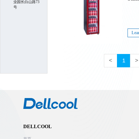
业园长白山路73
号
Lea
<
1
>
DELLCOOL
首页