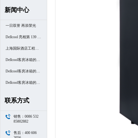
新闻中心
一日双誉 再添荣光
Dellcool 亮相第 139 届
广交会
上海国际酒店工程设
计与用品博览会
Dellcool客房冰箱的高
端酒店之旅- 厦门南洋
Dellcool客房冰箱的高
万怡酒店
端酒店之旅- 西安高新
Dellcool客房冰箱的高
区万豪酒店
端酒店之旅- 苏州阳澄
联系方式
半岛喜来登酒店
销售：0086 532
85802882
售后：400 606
2056