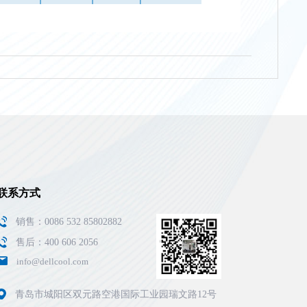
联系方式
销售：0086 532 85802882
售后：400 606 2056
info@dellcool.com
青岛市城阳区双元路空港国际工业园瑞文路12号