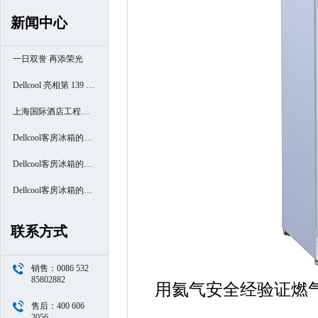
新闻中心
一日双誉 再添荣光
Dellcool 亮相第 139 届
广交会
上海国际酒店工程设
计与用品博览会
Dellcool客房冰箱的高
端酒店之旅- 厦门南洋
Dellcool客房冰箱的高
万怡酒店
端酒店之旅- 西安高新
Dellcool客房冰箱的高
区万豪酒店
端酒店之旅- 苏州阳澄
联系方式
半岛喜来登酒店
销售：0086 532
85802882
用氦气安全经验证燃
售后：400 606
2056