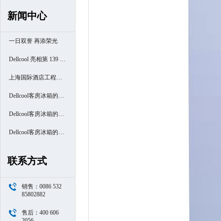
新闻中心
一日双誉 再添荣光
Dellcool 亮相第 139 届
广交会
上海国际酒店工程设
计与用品博览会
Dellcool客房冰箱的高
端酒店之旅- 厦门南洋
Dellcool客房冰箱的高
万怡酒店
端酒店之旅- 西安高新
Dellcool客房冰箱的高
区万豪酒店
端酒店之旅- 苏州阳澄
联系方式
半岛喜来登酒店
销售：0086 532
85802882
售后：400 606
2056