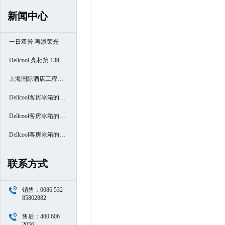
新闻中心
一日双誉 再添荣光
Dellcool 亮相第 139 届
广交会
上海国际酒店工程设
计与用品博览会
Dellcool客房冰箱的高
端酒店之旅- 厦门南洋
Dellcool客房冰箱的高
万怡酒店
端酒店之旅- 西安高新
Dellcool客房冰箱的高
区万豪酒店
端酒店之旅- 苏州阳澄
联系方式
半岛喜来登酒店
销售：0086 532
85802882
售后：400 606
2056