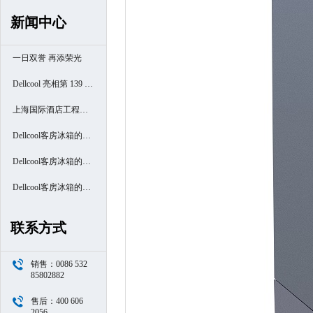
新闻中心
一日双誉 再添荣光
Dellcool 亮相第 139 届
广交会
上海国际酒店工程设
计与用品博览会
Dellcool客房冰箱的高
端酒店之旅- 厦门南洋
Dellcool客房冰箱的高
万怡酒店
端酒店之旅- 西安高新
Dellcool客房冰箱的高
区万豪酒店
端酒店之旅- 苏州阳澄
联系方式
半岛喜来登酒店
销售：0086 532
85802882
售后：400 606
2056